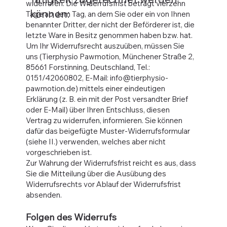
widerrufen. Die Widerrufsfrist beträgt vierzehn
können:
Tage ab dem Tag, an dem Sie oder ein von Ihnen
benannter Dritter, der nicht der Beförderer ist, die
letzte Ware in Besitz genommen haben bzw. hat.
Um Ihr Widerrufsrecht auszuüben, müssen Sie
uns (Tierphysio Pawmotion, Münchener Straße 2,
85661 Forstinning, Deutschland, Tel.:
0151/42060802, E-Mail:
info@tierphysio-
pawmotion.de
) mittels einer eindeutigen
Erklärung (z. B. ein mit der Post versandter Brief
oder E-Mail) über Ihren Entschluss, diesen
Vertrag zu widerrufen, informieren. Sie können
dafür das beigefügte Muster-Widerrufsformular
(siehe II.) verwenden, welches aber nicht
vorgeschrieben ist.
Zur Wahrung der Widerrufsfrist reicht es aus, dass
Sie die Mitteilung über die Ausübung des
Widerrufsrechts vor Ablauf der Widerrufsfrist
absenden.
Folgen des Widerrufs