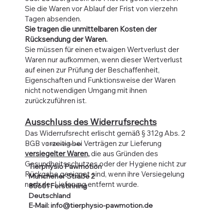
Sie die Waren vor Ablauf der Frist von vierzehn
Tagen absenden.
Sie tragen die unmittelbaren Kosten der
Rücksendung der Waren.
Sie müssen für einen etwaigen Wertverlust der
Waren nur aufkommen, wenn dieser Wertverlust
auf einen zur Prüfung der Beschaffenheit,
Eigenschaften und Funktionsweise der Waren
nicht notwendigen Umgang mit ihnen
zurückzuführen ist.
Ausschluss des Widerrufsrechts
Das Widerrufsrecht erlischt gemäß § 312g Abs. 2
BGB vorzeitig bei Verträgen zur Lieferung
II. Widerrufsformular
versiegelter Waren,
die aus Gründen des
Gesundheitsschutzes oder der Hygiene nicht zur
Tierphysio Pawmotion
Rückgabe geeignet sind, wenn ihre Versiegelung
Münchener Straße 2
nach der Lieferung entfernt wurde.
85661 Forstinning
Deutschland
E-Mail: info@tierphysio-pawmotion.de