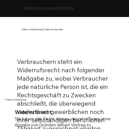
TIERPHYSIO PAWMOTION
Widerrufsbelehrung & Widerrufsformular
Verbrauchern steht ein
Widerrufsrecht nach folgender
Maßgabe zu, wobei Verbraucher
jede natürliche Person ist, die ein
Rechtsgeschäft zu Zwecken
I. Widerrufsbelehrung
abschließt, die überwiegend
weder ihrer gewerblichen noch
Widerrufsrecht
Sie haben das Recht, binnen vierzehn Tagen ohne
ihrer selbständigen beruflichen
Angabe von Gründen diesen Vertrag zu
Tätigkeit zugerechnet werden