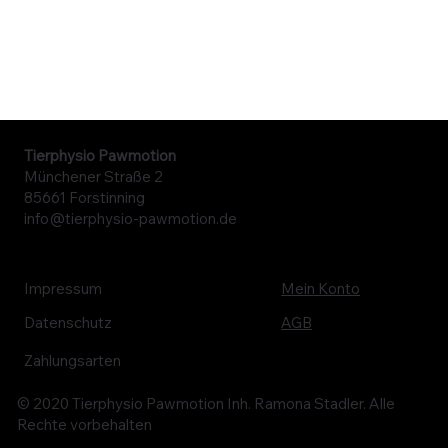
Tierphysio Pawmotion
Münchener Straße 2
85661 Forstinning
info@tierphysio-pawmotion.de
Mein Konto
Impressum
Datenschutz
AGB
Zahlungsarten
© 2020 Tierphysio Pawmotion Inh. Ramona Stadler. Alle
Rechte vorbehalten