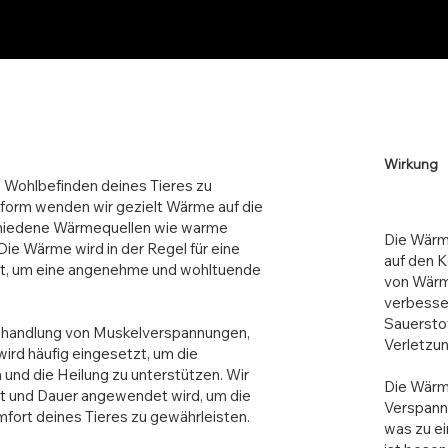
Wirkung
 Wohlbefinden deines Tieres zu
eform wenden wir gezielt Wärme auf die
schiedene Wärmequellen wie warme
Die Wärme
e Wärme wird in der Regel für eine
auf den K
cht, um eine angenehme und wohltuende
von Wärm
verbesse
Sauerstof
Behandlung von Muskelverspannungen,
Verletzu
rd häufig eingesetzt, um die
 und die Heilung zu unterstützen. Wir
Die Wärme
ität und Dauer angewendet wird, um die
Verspann
mfort deines Tieres zu gewährleisten.
was zu ei