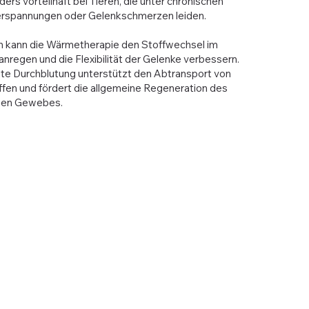
ders vorteilhaft bei Tieren, die unter chronischen
rspannungen oder Gelenkschmerzen leiden.
ch kann die Wärmetherapie den Stoffwechsel im
regen und die Flexibilität der Gelenke verbessern.
hte Durchblutung unterstützt den Abtransport von
ffen und fördert die allgemeine Regeneration des
nen Gewebes.