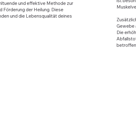
ist beson
hltuende und effektive Methode zur
Muskelve
d Förderung der Heilung. Diese
inden und die Lebensqualität deines
Zusätzli
Gewebe an
Die erhö
Abfallsto
betroffe