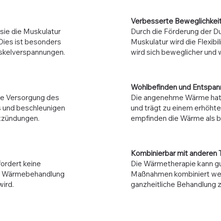
Verbesserte Beweglichkeit
 sie die Muskulatur
Durch die Förderung der D
Dies ist besonders
Muskulatur wird die Flexibi
uskelverspannungen.
wird sich beweglicher und w
Wohlbefinden und Entspan
te Versorgung des
Die angenehme Wärme hat e
 und beschleunigen
und trägt zu einem erhöhte
tzündungen.
empfinden die Wärme als 
Kombinierbar mit anderen 
ordert keine
Die Wärmetherapie kann gu
ie Wärmebehandlung
Maßnahmen kombiniert we
wird.
ganzheitliche Behandlung z