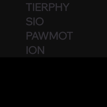
TIERPHY
SIO
PAWMOT
ION